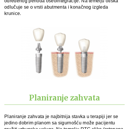
određenog perioda oseointegracije. Na temelju otiska
odlučuje se o vrsti abutmenta i konačnog izgleda
krunice.
Planiranje zahvata
Planiranje zahvata je najbitnija stavka u terapiji jer se
jedino dobrim planom sa sigurnošću može pacijentu