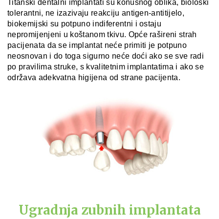
Titanski dentalni implantati su konusnog oblika, biološki
tolerantni, ne izazivaju reakciju antigen-antitijelo,
biokemijski su potpuno indiferentni i ostaju
nepromijenjeni u koštanom tkivu. Opće rašireni strah
pacijenata da se implantat neće primiti je potpuno
neosnovan i do toga sigurno neće doći ako se sve radi
po pravilima struke, s kvalitetnim implantatima i ako se
održava adekvatna higijena od strane pacijenta.
Ugradnja zubnih implantata