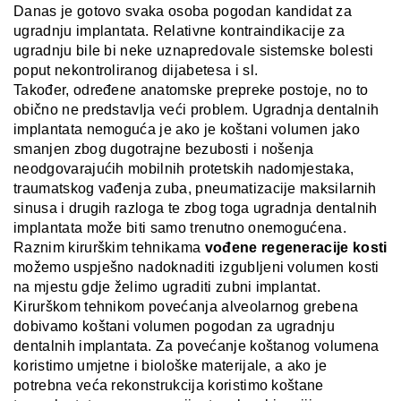
Danas je gotovo svaka osoba pogodan kandidat za
ugradnju implantata. Relativne kontraindikacije za
ugradnju bile bi neke uznapredovale sistemske bolesti
poput nekontroliranog dijabetesa i sl.
Također, određene anatomske prepreke postoje, no to
obično ne predstavlja veći problem. Ugradnja dentalnih
implantata nemoguća je ako je koštani volumen jako
smanjen zbog dugotrajne bezubosti i nošenja
neodgovarajućih mobilnih protetskih nadomjestaka,
traumatskog vađenja zuba, pneumatizacije maksilarnih
sinusa i drugih razloga te zbog toga ugradnja dentalnih
implantata može biti samo trenutno onemogućena.
Raznim kirurškim tehnikama
vođene regeneracije kosti
možemo uspješno nadoknaditi izgubljeni volumen kosti
na mjestu gdje želimo ugraditi zubni implantat.
Kirurškom tehnikom povećanja alveolarnog grebena
dobivamo koštani volumen pogodan za ugradnju
dentalnih implantata. Za povećanje koštanog volumena
koristimo umjetne i biološke materijale, a ako je
potrebna veća rekonstrukcija koristimo koštane