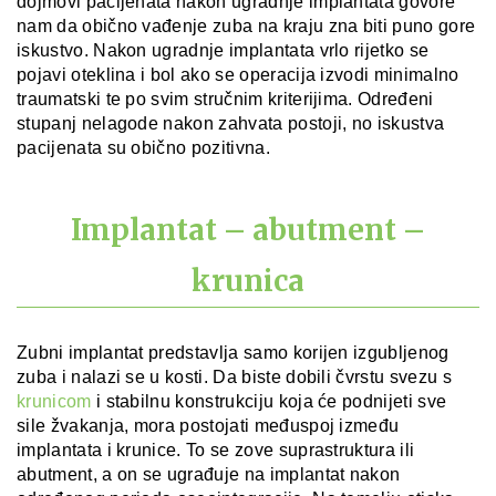
dojmovi pacijenata nakon ugradnje implantata govore
nam da obično vađenje zuba na kraju zna biti puno gore
iskustvo. Nakon ugradnje implantata vrlo rijetko se
pojavi oteklina i bol ako se operacija izvodi minimalno
traumatski te po svim stručnim kriterijima. Određeni
stupanj nelagode nakon zahvata postoji, no iskustva
pacijenata su obično pozitivna.
Implantat – abutment –
krunica
Zubni implantat predstavlja samo korijen izgubljenog
zuba i nalazi se u kosti. Da biste dobili čvrstu svezu s
krunicom
i stabilnu konstrukciju koja će podnijeti sve
sile žvakanja, mora postojati međuspoj između
implantata i krunice. To se zove suprastruktura ili
abutment, a on se ugrađuje na implantat nakon