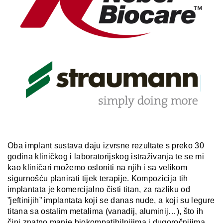
Oba implant sustava daju izvrsne rezultate s preko 30
godina kliničkog i laboratorijskog istraživanja te se mi
kao kliničari možemo osloniti na njih i sa velikom
sigurnošću planirati tijek terapije. Kompozicija tih
implantata je komercijalno čisti titan, za razliku od
”jeftinijih” implantata koji se danas nude, a koji su legure
titana sa ostalim metalima (vanadij, aluminij…), što ih
čini znatno manje biokompatibilnijima i dugoročnijima.