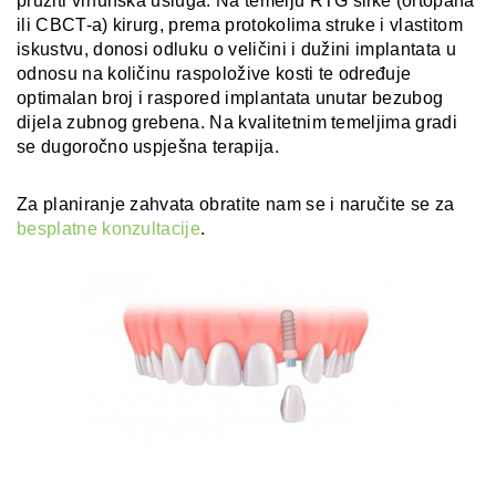
pružiti vrhunska usluga. Na temelju RTG slike (ortopana
ili CBCT-a) kirurg, prema protokolima struke i vlastitom
iskustvu, donosi odluku o veličini i dužini implantata u
odnosu na količinu raspoložive kosti te određuje
optimalan broj i raspored implantata unutar bezubog
dijela zubnog grebena. Na kvalitetnim temeljima gradi
se dugoročno uspješna terapija.
Za planiranje zahvata obratite nam se i naručite se za
besplatne konzultacije
.