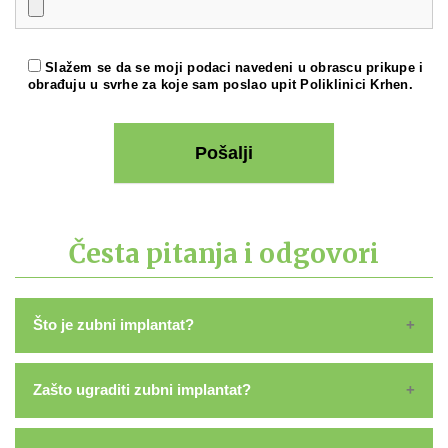
Slažem se da se moji podaci navedeni u obrascu prikupe i
obrađuju u svrhe za koje sam poslao upit Poliklinici Krhen.
Česta pitanja i odgovori
Što je zubni implantat?
Zubni ili dentalni implantati su umjetni korijeni zubnog
nadomjestka. Konusnog su oblika, biološki tolerantni,
Zašto ugraditi zubni implantat?
ne izazivaju reakciju organizma, biokemijski su potpuno
Ugradnjom zubnih implantata na mjestu gdje Vam
indiferentni i ostaju nepromijenjeni u koštanom tkivu.