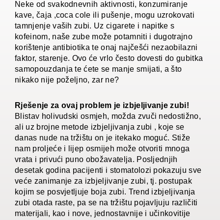
Neke od svakodnevnih aktivnosti, konzumiranje
kave, čaja ,coca cole ili pušenje, mogu uzrokovati
tamnjenje vaših zubi. Uz cigarete i napitke s
kofeinom, naše zube može potamniti i dugotrajno
korištenje antibiotika te onaj najčešći nezaobilazni
faktor, starenje. Ovo će vrlo često dovesti do gubitka
samopouzdanja te ćete se manje smijati, a što
nikako nije poželjno, zar ne?
Rješenje za ovaj problem je izbjeljivanje zubi!
Blistav holivudski osmjeh, možda zvuči nedostižno,
ali uz brojne metode izbjeljivanja zubi , koje se
danas nude na tržištu on je itekako moguć. Stiže
nam proljeće i lijep osmijeh može otvoriti mnoga
vrata i privući puno obožavatelja. Posljednjih
desetak godina pacijenti i stomatolozi pokazuju sve
veće zanimanje za izbjeljivanje zubi, tj. postupak
kojim se posvjetljuje boja zubi. Trend izbjeljivanja
zubi otada raste, pa se na tržištu pojavljuju različiti
materijali, kao i nove, jednostavnije i učinkovitije