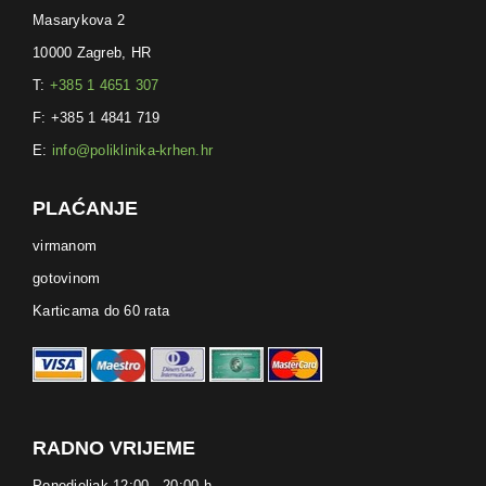
Masarykova 2
10000 Zagreb, HR
T:
+385 1 4651 307
F: +385 1 4841 719
E:
info@poliklinika-krhen.hr
PLAĆANJE
virmanom
gotovinom
Karticama do 60 rata
RADNO VRIJEME
Ponedjeljak 12:00 - 20:00 h