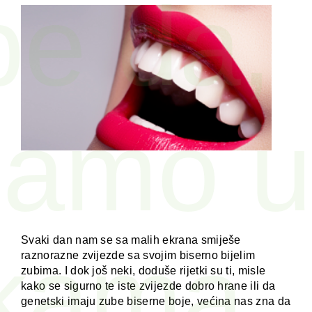
be da,
 samo u
Svaki dan nam se sa malih ekrana smiješe
kama
raznorazne zvijezde sa svojim biserno bijelim
zubima. I dok još neki, doduše rijetki su ti, misle
kako se sigurno te iste zvijezde dobro hrane ili da
genetski imaju zube biserne boje, većina nas zna da