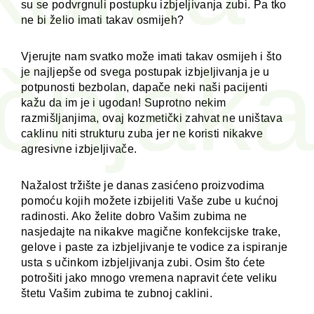
su se podvrgnuli postupku izbjeljivanja zubi. Pa tko
ne bi želio imati takav osmijeh?
učnjaka
Vjerujte nam svatko može imati takav osmijeh i što
je najljepše od svega postupak izbjeljivanja je u
potpunosti bezbolan, dapače neki naši pacijenti
kažu da im je i ugodan! Suprotno nekim
razmišljanjima, ovaj kozmetički zahvat ne uništava
caklinu niti strukturu zuba jer ne koristi nikakve
agresivne izbjeljivače.
Nažalost tržište je danas zasićeno proizvodima
pomoću kojih možete izbijeliti Vaše zube u kućnoj
radinosti. Ako želite dobro Vašim zubima ne
nasjedajte na nikakve magične konfekcijske trake,
gelove i paste za izbjeljivanje te vodice za ispiranje
usta s učinkom izbjeljivanja zubi. Osim što ćete
potrošiti jako mnogo vremena napravit ćete veliku
štetu Vašim zubima te zubnoj caklini.