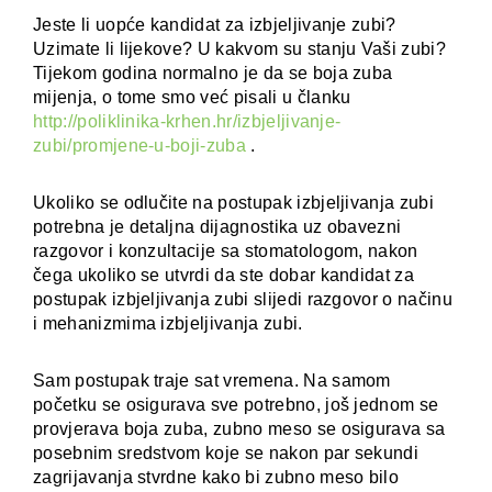
Jeste li uopće kandidat za izbjeljivanje zubi?
Uzimate li lijekove? U kakvom su stanju Vaši zubi?
Tijekom godina normalno je da se boja zuba
mijenja, o tome smo već pisali u članku
http://poliklinika-krhen.hr/izbjeljivanje-
zubi/promjene-u-boji-zuba
.
Ukoliko se odlučite na postupak izbjeljivanja zubi
potrebna je detaljna dijagnostika uz obavezni
razgovor i konzultacije sa stomatologom, nakon
čega ukoliko se utvrdi da ste dobar kandidat za
postupak izbjeljivanja zubi slijedi razgovor o načinu
i mehanizmima izbjeljivanja zubi.
Sam postupak traje sat vremena. Na samom
početku se osigurava sve potrebno, još jednom se
provjerava boja zuba, zubno meso se osigurava sa
posebnim sredstvom koje se nakon par sekundi
zagrijavanja stvrdne kako bi zubno meso bilo