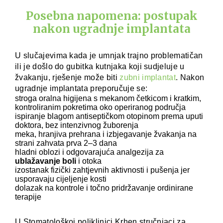
Posebna napomena: postupak
nakon ugradnje implantata
U slučajevima kada je umnjak trajno problematičan
ili je došlo do gubitka kutnjaka koji sudjeluje u
žvakanju, rješenje može biti
zubni implantat
. Nakon
ugradnje implantata preporučuje se:
stroga oralna higijena s mekanom četkicom i kratkim,
kontroliranim pokretima oko operiranog područja
ispiranje blagom antiseptičkom otopinom prema uputi
doktora, bez intenzivnog žuborenja
meka, hranjiva prehrana i izbjegavanje žvakanja na
strani zahvata prva 2–3 dana
hladni oblozi i odgovarajuća analgezija za
ublažavanje boli
i otoka
izostanak fizički zahtjevnih aktivnosti i pušenja jer
usporavaju cijeljenje kosti
dolazak na kontrole i točno pridržavanje ordinirane
terapije
U Stomatološkoj poliklinici Krhen stručnjaci za