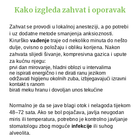
Kako izgleda zahvat i oporavak
Zahvat se provodi u lokalnoj anesteziji, a po potrebi
i uz dodatne metode smanjenja anksioznosti.
Kirurško
vađenje
traje od nekoliko minuta do nešto
dulje, ovisno o položaju i obliku korijena. Nakon
zahvata slijedi šivanje, kompresivna gazica i upute
za kućnu njegu:
prvi dan mirovanje, hladni oblozi u intervalima
ne ispirati energično i ne dirati ranu jezikom
održavati higijenu okolnih zuba, izbjegavajući izravni
kontakt s ranom
birati meku hranu i dovoljan unos tekućine
Normalno je da se jave blagi otok i nelagoda tijekom
48–72 sata. Ako se bol pojačava, javlja neugodan
miris ili temperatura, potrebno je kontrolno javljanje
stomatologu zbog moguće
infekcije
ili suhog
alveolita.