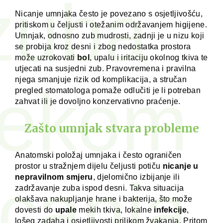
zuba
Nicanje umnjaka često je povezano s osjetljivošću,
pritiskom u čeljusti i otežanim održavanjem higijene.
Umnjak, odnosno zub mudrosti, zadnji je u nizu koji
se probija kroz desni i zbog nedostatka prostora
može uzrokovati
bol
, upalu i iritaciju okolnog tkiva te
utjecati na susjedni zub. Pravovremena i pravilna
njega smanjuje rizik od komplikacija, a stručan
ijekom
pregled stomatologa pomaže odlučiti je li potreban
zahvat ili je dovoljno konzervativno praćenje.
Zašto umnjak stvara probleme
Anatomski položaj umnjaka i često ograničen
prostor u stražnjem dijelu čeljusti potiču
nicanje u
icanja
nepravilnom smjeru
, djelomično izbijanje ili
zadržavanje zuba ispod desni. Takva situacija
olakšava nakupljanje hrane i bakterija, što može
dovesti do
upale
mekih tkiva, lokalne
infekcije
,
lošeg zadaha i osjetljivosti prilikom žvakanja. Pritom