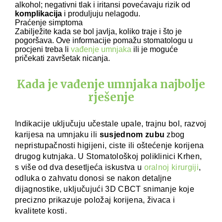
alkohol; negativni tlak i iritansi povećavaju rizik od
komplikacija
i produljuju nelagodu.
Praćenje simptoma
Zabilježite kada se bol javlja, koliko traje i što je
pogoršava. Ove informacije pomažu stomatologu u
procjeni treba li
vađenje umnjaka
ili je moguće
pričekati završetak nicanja.
Kada je vađenje umnjaka najbolje
rješenje
Indikacije uključuju učestale upale, trajnu bol, razvoj
karijesa na umnjaku ili
susjednom zubu
zbog
nepristupačnosti higijeni, ciste ili oštećenje korijena
drugog kutnjaka. U Stomatološkoj poliklinici Krhen,
s više od dva desetljeća iskustva u
oralnoj kirurgiji
,
odluka o zahvatu donosi se nakon detaljne
dijagnostike, uključujući 3D CBCT snimanje koje
precizno prikazuje položaj korijena, živaca i
kvalitete kosti.