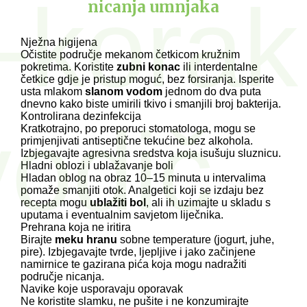
-korak
nicanja umnjaka
Nježna higijena
Očistite područje mekanom četkicom kružnim
pokretima. Koristite
zubni konac
ili interdentalne
četkice gdje je pristup moguć, bez forsiranja. Isperite
usta mlakom
slanom vodom
jednom do dva puta
dnevno kako biste umirili tkivo i smanjili broj bakterija.
vodič
Kontrolirana dezinfekcija
Kratkotrajno, po preporuci stomatologa, mogu se
primjenjivati antiseptične tekućine bez alkohola.
Izbjegavajte agresivna sredstva koja isušuju sluznicu.
Hladni oblozi i ublažavanje boli
Hladan oblog na obraz 10–15 minuta u intervalima
pomaže smanjiti otok. Analgetici koji se izdaju bez
recepta mogu
ublažiti bol
, ali ih uzimajte u skladu s
uputama i eventualnim savjetom liječnika.
Prehrana koja ne iritira
Birajte
meku hranu
sobne temperature (jogurt, juhe,
pire). Izbjegavajte tvrde, ljepljive i jako začinjene
namirnice te gazirana pića koja mogu nadražiti
područje nicanja.
Navike koje usporavaju oporavak
Ne koristite slamku, ne pušite i ne konzumirajte