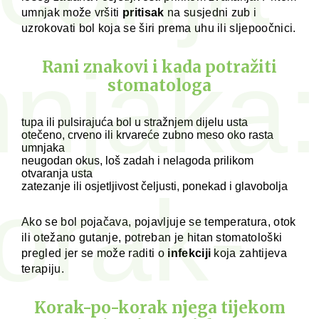
umnjak može vršiti
pritisak
na susjedni zub i
uzrokovati bol koja se širi prema uhu ili sljepoočnici.
njaka:
Rani znakovi i kada potražiti
stomatologa
tupa ili pulsirajuća bol u stražnjem dijelu usta
otečeno, crveno ili krvareće zubno meso oko rasta
umnjaka
neugodan okus, loš zadah i nelagoda prilikom
otvaranja usta
orak-
zatezanje ili osjetljivost čeljusti, ponekad i glavobolja
Ako se bol pojačava, pojavljuje se temperatura, otok
ili otežano gutanje, potreban je hitan stomatološki
pregled jer se može raditi o
infekciji
koja zahtijeva
terapiju.
Korak-po-korak njega tijekom